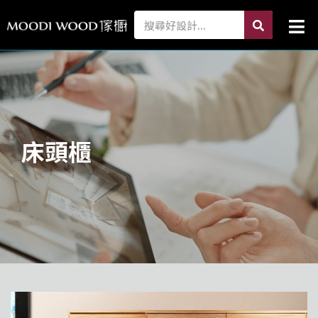
跳
search
Search
Mai
至
Me
主
要
內
容
床頭櫃