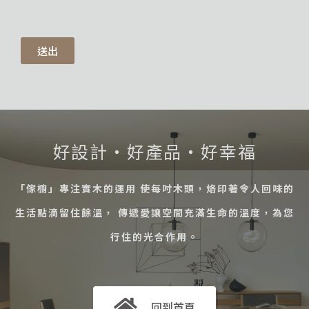
送出
好設計・好產品・好幸福
「傢櫥」專注實木的運用 使每吋木頭，烙印著令人回味的
生活點滴留住餘溫， 傳遞愛讓空間充滿生命的溫度，為您
行住的光合作用。
回到首頁