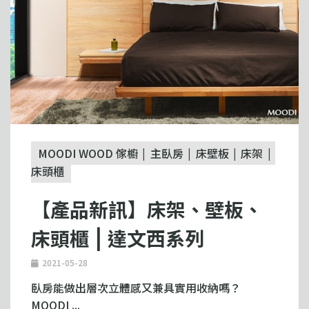
MOODI WOOD 傢櫥
主臥房
床壁板
床架
床頭櫃
【產品新訊】床架、壁板、
床頭櫃 ⎮ 達文西系列
2021-05-28
臥房能做出層次立體感又兼具實用收納嗎？
MOODI ...