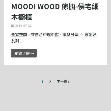
MOODI WOOD 傢櫥-侯宅細
木櫥櫃
2019-07-22
全室空間．來自台中環中館．案例分享 △ 感謝好
友對 ...
前往了解 →
1
2
下一頁 »