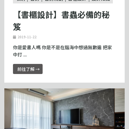
【書櫃設計】書蟲必備的秘
笈
2019-11-22
你是愛書人嗎 你是不是在腦海中想過無數遍 把家
中打 ...
前往了解 →