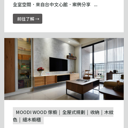
全室空間．來自台中文心館．案例分享 ...
前往了解 →
MOODI WOOD 傢櫥
全屋式規劃
收納
木紋
色
細木櫥櫃