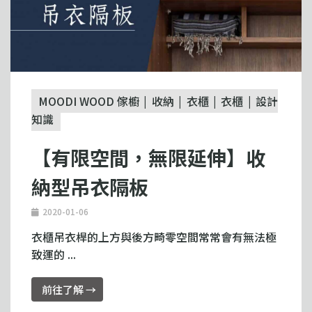
MOODI WOOD 傢櫥
收納
衣櫃
衣櫃
設計
知識
【有限空間，無限延伸】收
納型吊衣隔板
2020-01-06
衣櫃吊衣桿的上方與後方畸零空間常常會有無法極
致運的 ...
前往了解 →