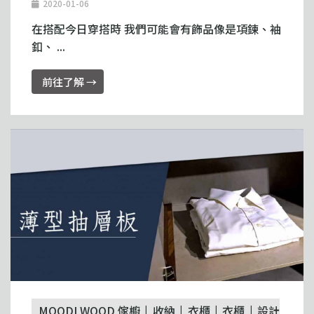
2020-01-06
在搭配今日穿搭時 我們可能會有飾品像是項鍊、袖
釦、 ...
前往了解 →
MOODI WOOD 傢櫥
收納
衣櫃
衣櫃
設計