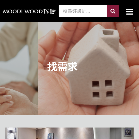
跳
search
Search
Mai
至
Me
主
要
內
容
找需求