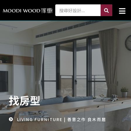
跳
search
Search
Mai
至
Me
主
要
內
容
找房型
LIVING FURNITURE | 善意之作 良木而居