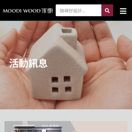
跳
search
Search
Mai
至
Me
主
要
內
容
活動訊息