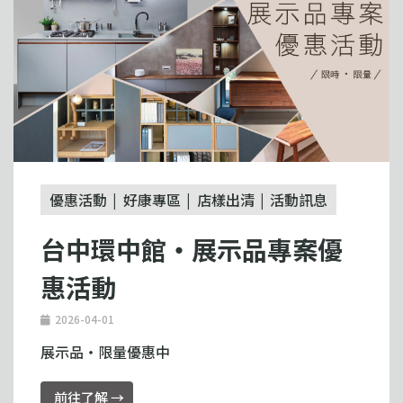
優惠活動
好康專區
店樣出清
活動訊息
台中環中館・展示品專案優
惠活動
2026-04-01
展示品・限量優惠中
前往了解 →