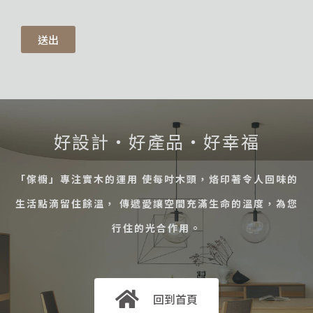
送出
好設計・好產品・好幸福
「傢櫥」專注實木的運用 使每吋木頭，烙印著令人回味的
生活點滴留住餘溫， 傳遞愛讓空間充滿生命的溫度，為您
行住的光合作用。
回到首頁