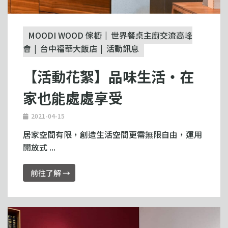
MOODI WOOD 傢櫥
世界餐桌主廚交流高峰
會
台中福華大飯店
活動訊息
【活動花絮】品味生活・在
家也能處處享受
2021-04-15
居家空間有限，創造生活空間更需無限自由，運用
開放式 ...
前往了解 →