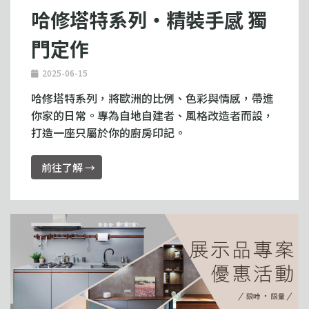
哈修塔特系列・精裝手感 獨
門定作
2025-06-15
哈修塔特系列，將歐洲的比例、色彩與情感，帶進
你家的日常。專為自地自建者、風格改造者而設，
打造一座只屬於你的廚房印記。
前往了解 →