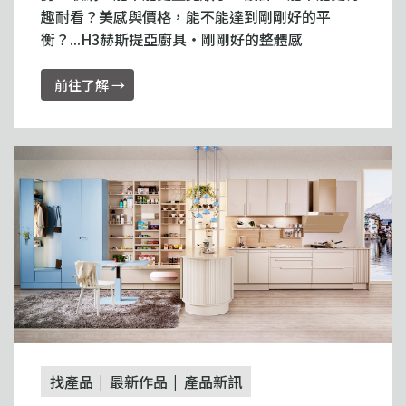
趣耐看？美感與價格，能不能達到剛剛好的平
衡？...H3赫斯提亞廚具・剛剛好的整體感
前往了解 →
找產品
最新作品
產品新訊