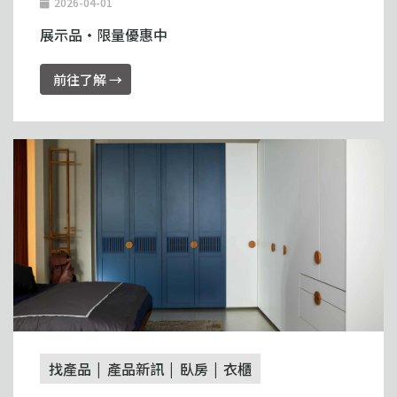
2026-04-01
展示品・限量優惠中
前往了解 →
找產品
產品新訊
臥房
衣櫃