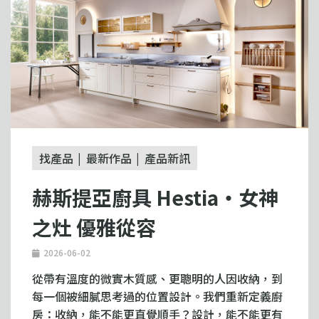
找產品
最新作品
產品新訊
赫斯提亞廚具 Hestia・女神
之灶 優雅從容
2026-06-02
從帶有溫度的微實木質感、更聰明的人因收納，到
每一個被細膩思考過的位置設計。我們重新定義廚
房：收納，能不能更直覺順手？設計，能不能更有