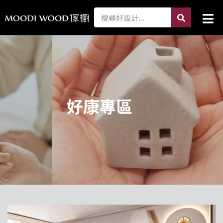
跳
search
Search
Mai
至
Me
主
要
內
容
好康專區