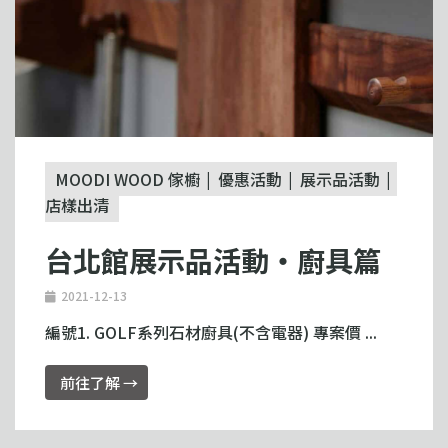
MOODI WOOD 傢櫥
優惠活動
展示品活動
店樣出清
台北館展示品活動・廚具篇
2021-12-13
編號1. GOLF系列石材廚具(不含電器) 專案價 ...
前往了解 →