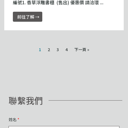
編號1. 香草浮雕書櫃 (售出) 優惠價 請洽環 ...
前往了解 →
1
2
3
4
下一頁 »
聯繫我們
姓名
*