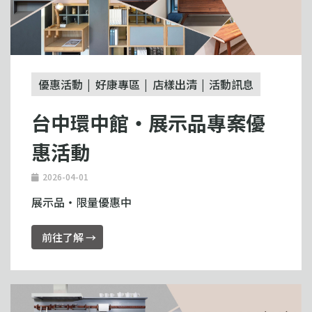
優惠活動
好康專區
店樣出清
活動訊息
台中環中館・展示品專案優
惠活動
2026-04-01
展示品・限量優惠中
前往了解 →