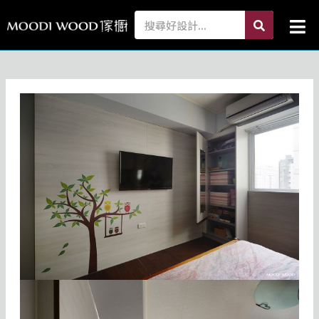
跳
search
Search
Mai
至
Me
主
要
內
容