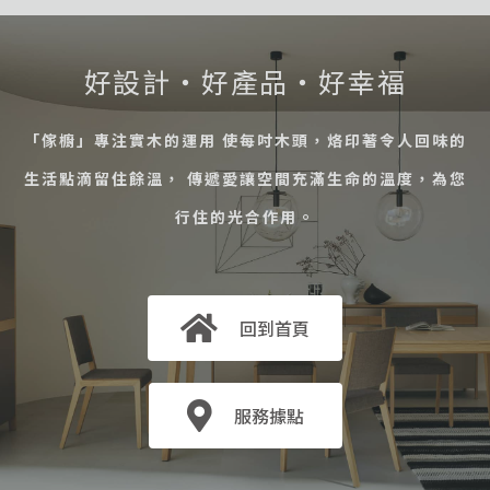
好設計・好產品・好幸福
「傢櫥」專注實木的運用 使每吋木頭，烙印著令人回味的
生活點滴留住餘溫， 傳遞愛讓空間充滿生命的溫度，為您
行住的光合作用。
回到首頁
服務據點