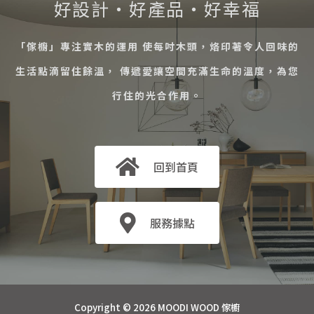
好設計・好產品・好幸福
「傢櫥」專注實木的運用 使每吋木頭，烙印著令人回味的
生活點滴留住餘溫， 傳遞愛讓空間充滿生命的溫度，為您
行住的光合作用。
回到首頁
服務據點
Copyright © 2026 MOODI WOOD 傢櫥