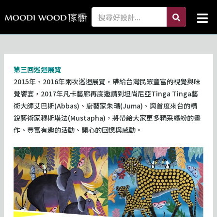
跳
search
Search
Mai
至
Me
主
要
內
容
第三回巡迴展覽
2015年、2016年兩次巡迴展覽，帶給台灣民眾豐富的視覺與味
覺饗宴，2017年凡卡藝廊再度邀請到坦尚尼亞Tinga Tinga藝
術大師艾巴斯(Abbas)、廚藝家朱瑪(Juma)、與首度來台的精
銳藝術家穆斯塔法(Mustapha)，將帶給大家更多精采繽紛的畫
作、豐富有趣的活動、開心的回憶與感動。