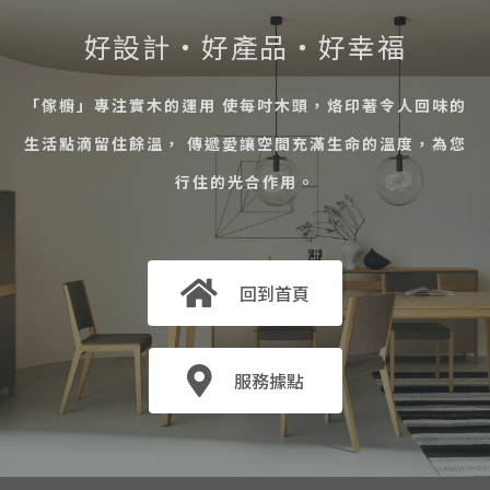
好設計・好產品・好幸福
「傢櫥」專注實木的運用 使每吋木頭，烙印著令人回味的
生活點滴留住餘溫， 傳遞愛讓空間充滿生命的溫度，為您
行住的光合作用。
回到首頁
服務據點