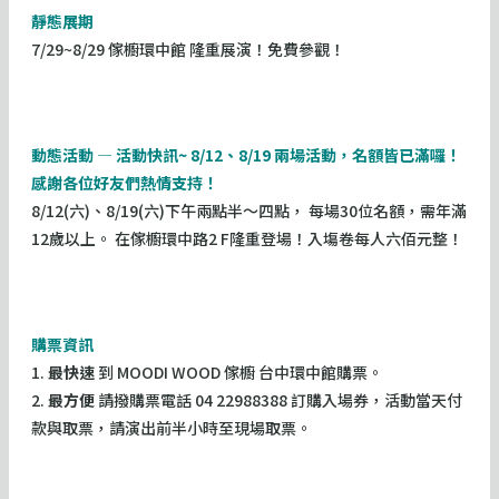
靜態展期
7/29~8/29 傢櫥環中館 隆重展演！免費參觀！
動態活動 — 活動快訊~ 8/12、8/19 兩場活動，名額皆已滿囉！
感謝各位好友們熱情支持！
8/12(六)、8/19(六)下午兩點半～四點， 每場30位名額，需年滿
12歲以上。 在傢櫥環中路2 F隆重登場！入塲卷每人六佰元整！
購票資訊
1.
最快速
到 MOODI WOOD 傢櫥 台中環中館購票。
2.
最方便
請撥購票電話 04 22988388 訂購入場券，活動當天付
款與取票，請演出前半小時至現場取票。