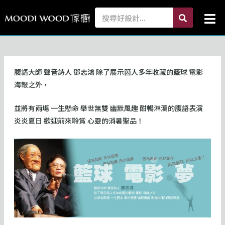
跳
search
Search
Mai
至
Me
主
要
內
容
腹語大師 聲音詩人 鄧志鴻 除了展示箇人多年收藏的籃球 電影
海報之外，
並將有兩塲 一生懸命 舉世無雙 幽默風趣 酣暢淋漓的腹語表演
炎炎夏日 歡迎前來聆賞 心靈的消暑聖品！