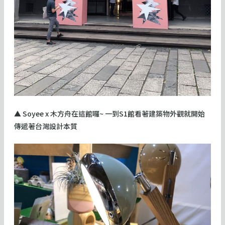
▲ Soyee x 木方舟在這館囉~ 一到S1館看著建築物外觀就開始
傳遞著台灣設計本質