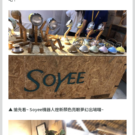
▲ 搶先看~ Soyee機器人燈新顏色亮眼夢幻出場囉~