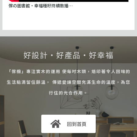
傢の圖書館・幸福種籽持續散播…
好設計・好產品・好幸福
「傢櫥」專注實木的運用 使每吋木頭，烙印著令人回味的
生活點滴留住餘溫， 傳遞愛讓空間充滿生命的溫度，為您
行住的光合作用。
回到首頁