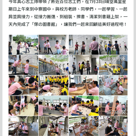
今年真心志工隊帶領了將近百位志工們，在7月28日晴空萬里星
期日上午來到中寮國中，與校方老師、同學們，一起學習、一起
肩並肩接力，從接力搬運、到組裝、擦書、清潔到書籍上架，一
天內完成了「傢の圖書館」，讓我們一起來回顧這美好過程吧！