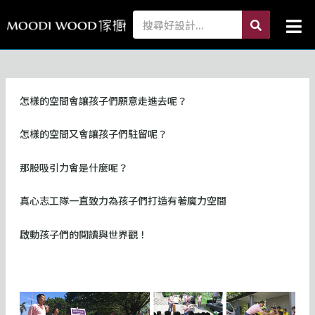
跳
search
Search
Mai
至
Me
主
要
內
容
怎樣的空間會讓孩子們願意走進去呢？
怎樣的空間又會讓孩子們駐留呢？
那股吸引力會是什麼呢？
真心志工隊一直致力為孩子們打造有著魔力空間
啟動孩子們的閱讀與世界觀！