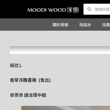
跳
Search
Search
至
主
關於傢櫥
找設計
找風
要
內
容
編號1.
香草浮雕書櫃 (售出)
優惠價
請洽環中館