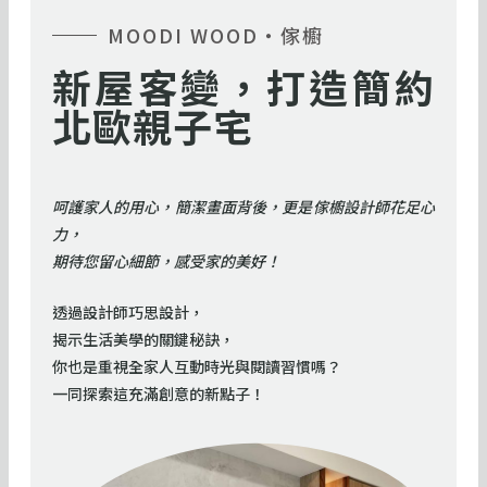
MOODI WOOD・傢櫥
新屋客變，打造簡約
北歐親子宅
呵護家人的用心，簡潔畫面背後，更是傢櫥設計師花足心
力，
期待您留心細節，感受家的美好！
透過設計師巧思設計，
揭示生活美學的關鍵秘訣，
你也是重視全家人互動時光與閱讀習慣嗎？
一同探索這充滿創意的新點子！