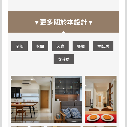
▾ 更多關於本設計 ▾
全部
玄關
客廳
餐廳
主臥房
女孩房