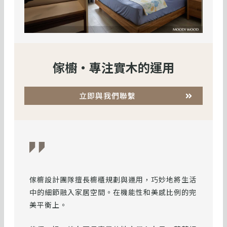
傢櫥・專注實木的運用
立即與我們聯繫
傢櫥設計團隊擅長櫥櫃規劃與運用，巧妙地將生活
中的細節融入家居空間。在機能性和美感比例的完
美平衡上。