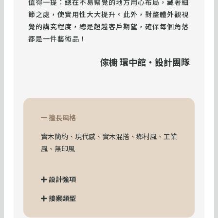
值得一提：總在不易察覺的地方用心布局，藏著細
節之處，使實用性大大提升。此外，對整體外觀視
覺的講究程度，總是超越客戶期望，確保每個角落
都是一件藝術品！
傢櫥 環中館・設計團隊
擅長風格
實木簡約、現代感、實木混搭、鄉村風、工業
風、無印風
設計強項
接案類型