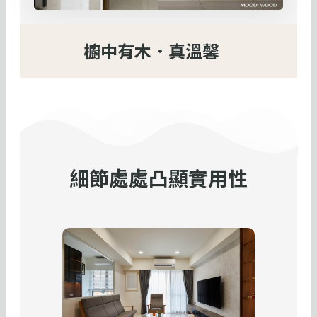
櫥中有木．真溫馨
細節處處凸顯實用性