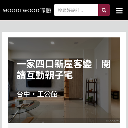
跳
search
Search
Mai
至
Me
主
要
內
容
一家四口新屋客變｜閱
讀互動親子宅
台中・王公館