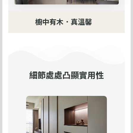
櫥中有木．真溫馨
細節處處凸顯實用性