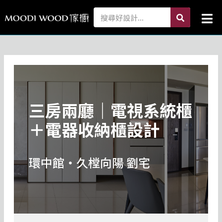
跳
search
Search
Mai
至
Me
主
要
內
容
三房兩廳｜電視系統櫃
＋電器收納櫃設計
環中館・久樘向陽 劉宅