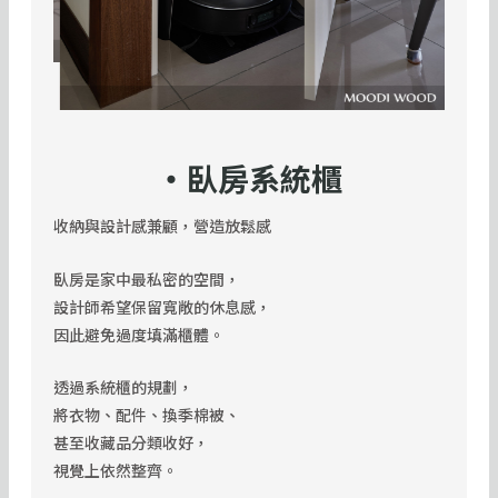
・臥房系統櫃
收納與設計感兼顧，營造放鬆感
臥房是家中最私密的空間，
設計師希望保留寬敞的休息感，
因此避免過度填滿櫃體。
透過系統櫃的規劃，
將衣物、配件、換季棉被、
甚至收藏品分類收好，
視覺上依然整齊。