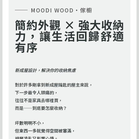
MOODI WOOD・傢櫥
簡約外觀 × 強大收納
力，讓生活回歸舒適
有序
新成屋設計，解決你的收納焦慮
對於許多剛拿到新成屋鑰匙的屋主來說，
下一步最令人頭痛的，
往往不是家具去哪裡買，
而是——到底要怎麼收納？
坪數明明不小，
但東西一多就覺得空間被塞滿，
視覺凌亂又影響心情。