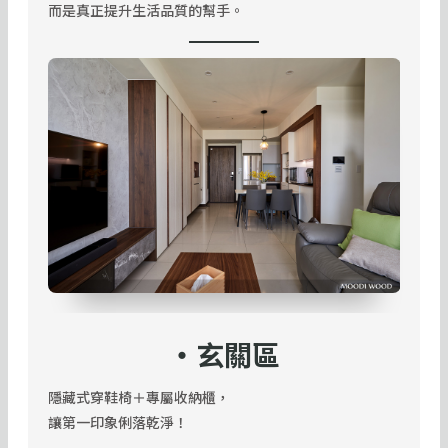
而是真正提升生活品質的幫手。
・玄關區
隱藏式穿鞋椅＋專屬收納櫃，
讓第一印象俐落乾淨！