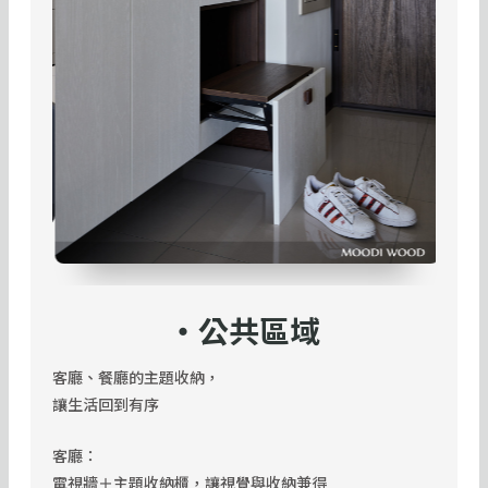
・公共區域
客廳、餐廳的主題收納，
讓生活回到有序
客廳：
電視牆＋主題收納櫃，讓視覺與收納兼得