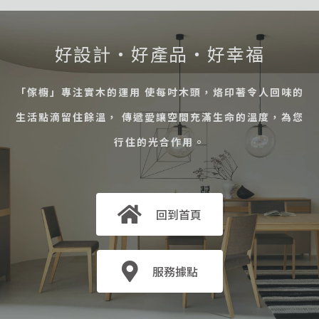
好設計・好產品・好幸福
「傢櫥」專注實木的運用 使每吋木頭，烙印著令人回味的
生活點滴留住餘溫， 傳遞愛讓空間充滿生命的溫度，為您
行住的光合作用。
回到首頁
服務據點