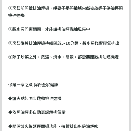
①烹飪前開啟排油煙機，
絕對不是開啟爐火然後放鍋子倒油再開
排油煙機
②將廚房門窗關閉，才能讓排油煙機抽風集中
③烹飪後將排油煙機持續開啟5-10分鐘，將廚房殘留廢氣排出
④除了炒菜之外，煲湯、燒水、悶飯，都需要開啟排油煙機喔
保護一家之煮 捍衛全家健康
◆爐火點起同步啟動排油煙機
◆依照油煙多自動寡調解排氣量
◆關閉爐火後延遲關機功能，持續排出廚房油煙味