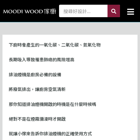
跳
search
Search
Mai
至
Me
主
要
內
容
下廚時會產生的一氧化碳、二氧化碳、氮氧化物
長期吸入導致罹患肺癌的風險增高
排油煙機是廚房必備的設備
將廢氣排出，讓廚房空氣清新
那你知道排油煙機開啟的時機是在什麼時候嗎
絕對不是在煙霧瀰漫時才開啟
就讓小傢來告訴你排油煙機的正確使用方式