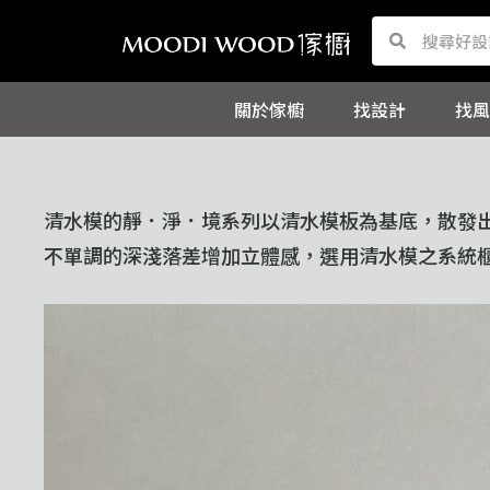
跳
Search
Search
至
主
關於傢櫥
找設計
找風
要
內
容
清水模的靜．淨．境系列以清水模板為基底，散發出混
不單調的深淺落差增加立體感，選用清水模之系統