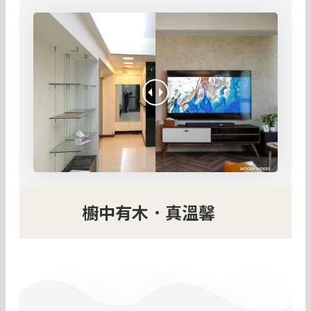
櫥中有木．真溫馨