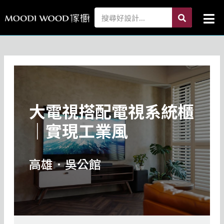
跳
search
Search
Mai
至
Me
主
要
內
容
大電視搭配電視系統櫃
｜實現工業風
高雄．吳公館