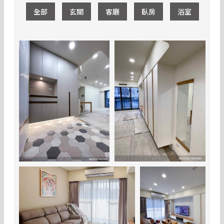
全部
玄關
客廳
臥房
浴室