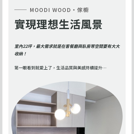
MOODI WOOD・傢櫥
實現理想生活風景
室內22坪，最大需求就是在客餐廳與臥房等空間要有大大
收納！
第一眼看到就愛上了，生活品質與美感持續提升…