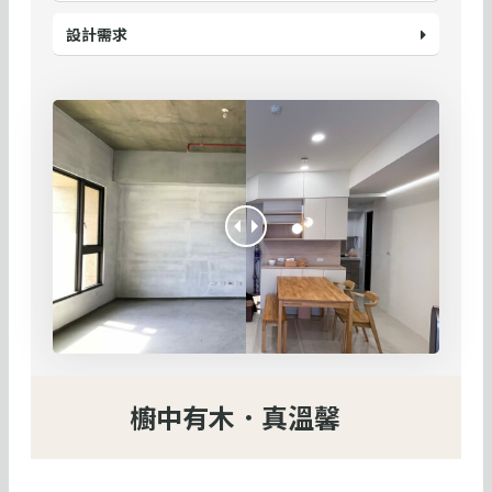
設計需求
櫥中有木．真溫馨