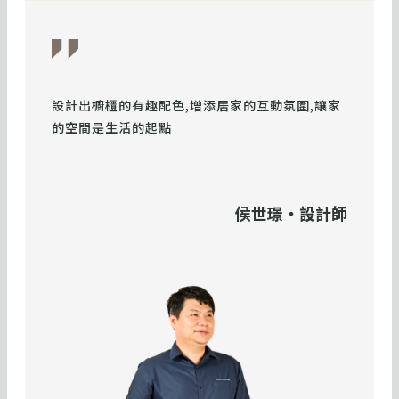
設計出櫥櫃的有趣配色,增添居家的互動氛圍,讓家
的空間是生活的起點
侯世璟・設計師