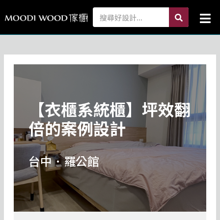
跳
search
Search
Mai
至
Me
主
要
內
容
【衣櫃系統櫃】坪效翻
倍的案例設計
台中．羅公館