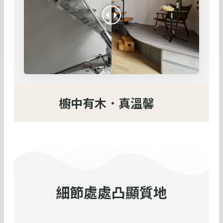
櫥中有木．真溫馨
細節處處凸顯質地