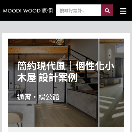
跳
search
Search
Mai
至
Me
主
要
內
容
簡約現代風｜個性化小
木屋 設計案例
通宵・楊公館