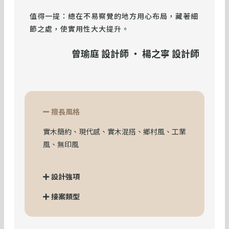
值得一提：總在不易察覺的地方用心布局，藏著細
節之處，使實用性大大提升。
曾瑜庭 設計師 ・ 楊之寧 設計師
擅長風格
實木簡約、現代感、實木混搭、鄉村風、工業
風、無印風
設計強項
接案類型