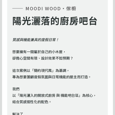
MOODI WOOD・傢櫥
陽光灑落的廚房吧台
質感與機能兼具的度假日常！
想要擁有一間屬於自己的小木屋，
卻擔心空間有限、設計效果不如預期？
這次案例以「簡約現代風」為基調，
專為想要兼顧度假氛圍與日常機能的屋主而打造。
我們
以「陽光灑入的開放式廚房 與 機能吧台區」為核心，
結合質感個性化的配色。
解決了