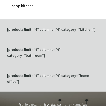
shop kitchen
[products limit="4" columns="4" category="kitchen"]
[products limit="4" columns="4"
category="bathroom"]
[products limit="4" columns="4" category="home-
office"]
好設計・好產品・好幸福