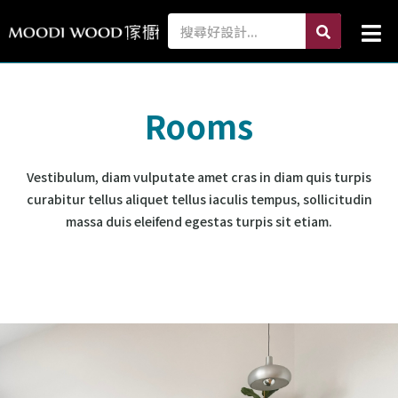
跳
search
Search
Mai
至
Me
主
要
內
Rooms
容
Vestibulum, diam vulputate amet cras in diam quis turpis
curabitur tellus aliquet tellus iaculis tempus, sollicitudin
massa duis eleifend egestas turpis sit etiam.