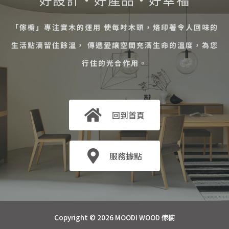
「傢櫥」專注實木的運用 使每吋木頭，烙印著令人回味的
生活點滴留住餘溫， 傳遞愛讓空間充滿生命的溫度，為您
行住的光合作用。
回到首頁
服務據點
Copyright © 2026 MOODI WOOD 傢櫥