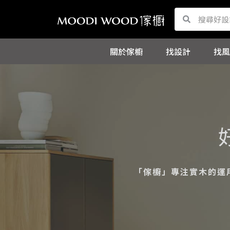
跳
Search
Search
至
主
關於傢櫥
找設計
找風
要
內
容
「傢櫥」專注實木的運