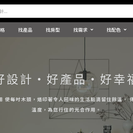
格
找產品
找房型
找需求
找配色
好設計・好產品・好幸
用 使每吋木頭，烙印著令人回味的生活點滴留住餘溫， 
溫度，為您行住的光合作用。