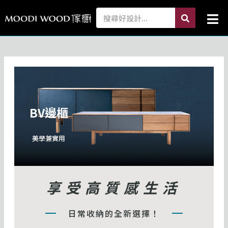
跳
search
Search
Mai
至
Me
主
要
內
容
BV邊櫃
美學兼實用
享受高質感生活
日常收納的全新選擇！