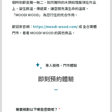
個時刻都是獨一無二，如同獨特的木頭紋理展現在作品
上，留住餘溫、傳遞愛，讓空間充滿生命的溫度，
「MOODI WOOD」 為您行住的光合作用。
歡迎來官網：
https://moodi-wood.com/
或 全台實體
門市，看看 MOODI WOOD 的其他商品。
專人服務・門市體驗
即刻預約體驗
需要規劃以下哪些空間呢？
*