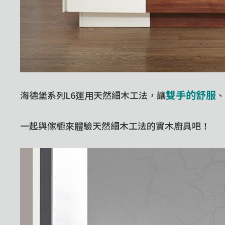
雙手的舒服
海德堡系列L6運用天然細木工法，讓
、
一起與傢櫥來體驗天然細木工法的實木廚具吧！