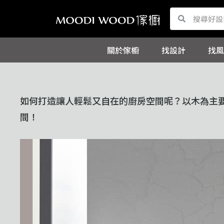
跳
Search
Search
至
主
關於傢櫥
找設計
找風
要
內
容
如何打造讓人輕鬆又自在的廚房空間呢？以木為主
間！