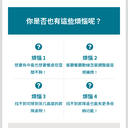
你是否也有這些煩惱呢？
煩惱 1
煩惱 2
想要有中島也想要餐桌但空
客廳餐廳動線怎麼調整還是
間不夠！
很擁擠！
煩惱 3
煩惱 4
找不到可降到茶几高度的昇
找不到昇降桌也能有更多收
降桌啊！
納功能！