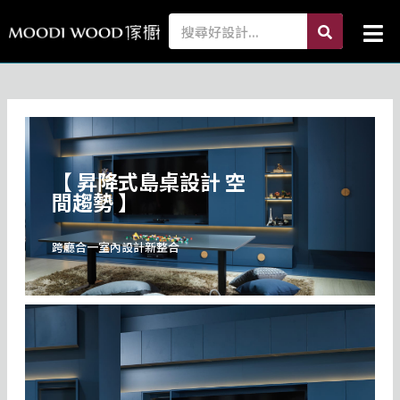
跳
search
Search
Mai
至
Me
主
要
內
容
【 昇降式島桌設計 空
間趨勢 】
跨廳合一室內設計新整合