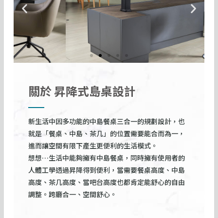
P
N
r
e
e
x
v
t
i
s
o
l
u
i
關於 昇降式島桌設計
s
d
s
e
l
新生活中因多功能的中島餐桌三合一的規劃設計，也
i
就是「餐桌、中島、茶几」的位置需要能合而為一，
d
進而讓空間有限下產生更便利的生活模式。
e
想想…生活中能夠擁有中島餐桌，同時擁有使用者的
人體工學透過昇降得到便利，當需要餐桌高度、中島
高度、茶几高度、當吧台高度也都肯定能舒心的自由
調整。跨廳合一、空間舒心。