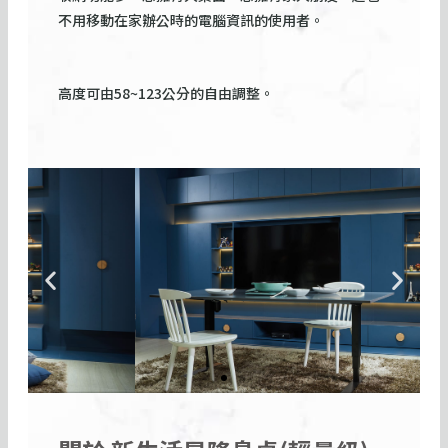
不用移動在家辦公時的電腦資訊的使用者。
高度可由58~123公分的自由調整。
P
N
r
e
e
x
v
t
i
s
o
l
u
i