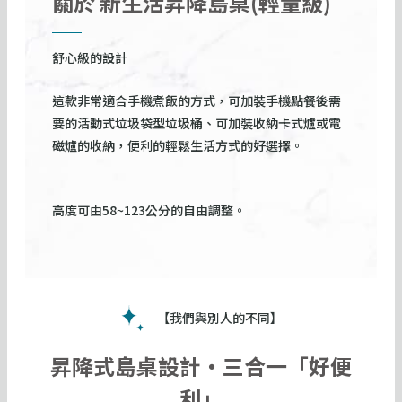
關於 新生活昇降島桌(輕量級)
s
d
s
e
l
舒心級的設計
i
d
這款非常適合手機煮飯的方式，可加裝手機點餐後需
e
要的活動式垃圾袋型垃圾桶、可加裝收納卡式爐或電
磁爐的收納，便利的輕鬆生活方式的好選擇。
高度可由58~123公分的自由調整。
【我們與別人的不同】
昇降式島桌設計・三合一「好便
利」