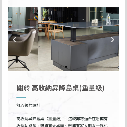
P
N
r
e
e
x
v
t
i
s
o
l
u
i
關於 高收納昇降島桌(重量級)
s
d
s
e
l
舒心級的設計
i
d
高收納昇降島桌（重量級）：這款非常適合在想擁有
e
收納功能多、想擁有大桌面、想擁有家人朋友一起也