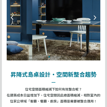
P
N
r
e
e
x
v
t
i
s
o
l
u
i
s
d
s
e
l
昇降式島桌設計・空間新整合趨勢
i
d
e
住宅空間面積縮減下如何有效整合呢？
在建築成本日益增加下，住宅空間因此總面積縮減，相對室內的
住家公領域「客廳、餐廳、廚房」面積是需要被整合運用！