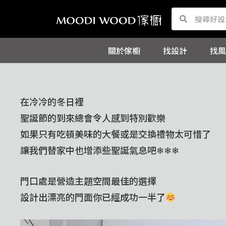
跳
Search
Search
至
主
關於傢櫥
找設計
找風
要
內
容
在冷冷的冬日裡
聖誕節的到來總會令人感到特別歡樂
如果只有吃頓美味的大餐或是交換禮物太可惜了
讓我們替家中也增添些聖誕氣息吧❄︎❄︎❄︎
門口處是營造主題空間最佳的選擇
設計出漂亮的門面你已經成功一半了