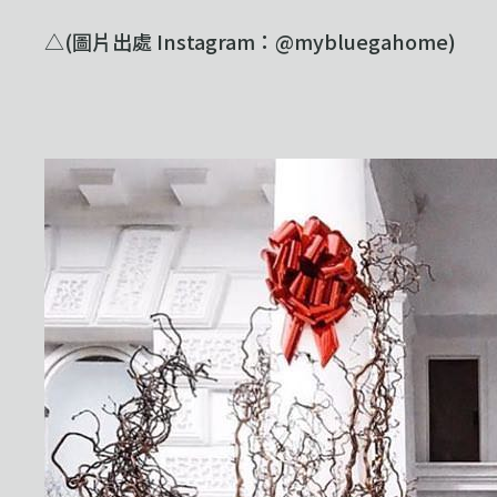
△(圖片出處 Instagram：@mybluegahome)