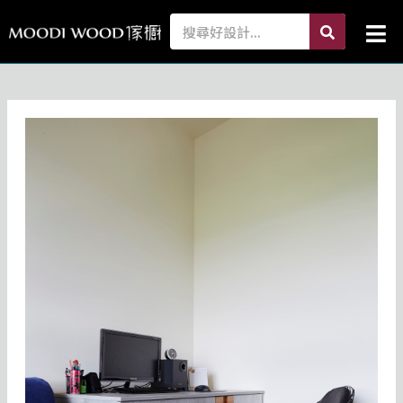
跳
search
Search
Mai
至
Me
主
要
內
容