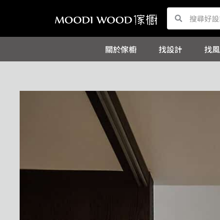
跳
Search
Search
至
主
關於傢櫥
找設計
找風
要
內
容