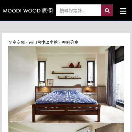
跳
search
Search
Mai
至
Me
主
要
內
容
全室空間．來自台中環中館．案例分享