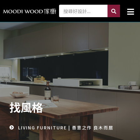
跳
search
Search
Mai
至
Me
主
要
內
容
找風格
LIVING FURNITURE | 善意之作 良木而居