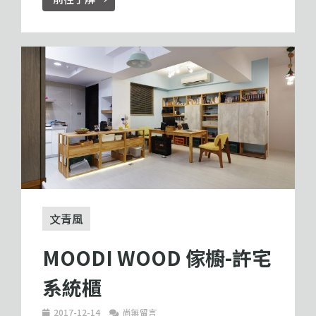
文青風
MOODI WOOD 傢櫥-許宅
系統櫃
2017-12-14
尚無留言