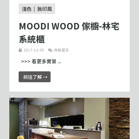
淺色
無印風
MOODI WOOD 傢櫥-林宅
系統櫃
2017-12-05
尚無留言
>>> 看更多實景 ...
前往了解 →