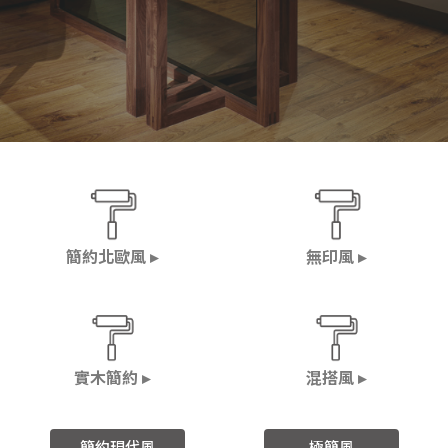
簡約北歐風 ▸
無印風 ▸
實木簡約 ▸
混搭風 ▸
簡約現代風
極簡風