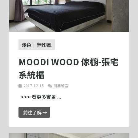
淺色
無印風
MOODI WOOD 傢櫥-張宅
系統櫃
2017-12-15
尚無留言
>>> 看更多實景 ...
前往了解 →