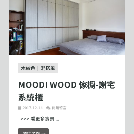
木紋色
混搭風
MOODI WOOD 傢櫥-謝宅
系統櫃
2017-12-14
尚無留言
>>> 看更多實景 ...
前往了解 →