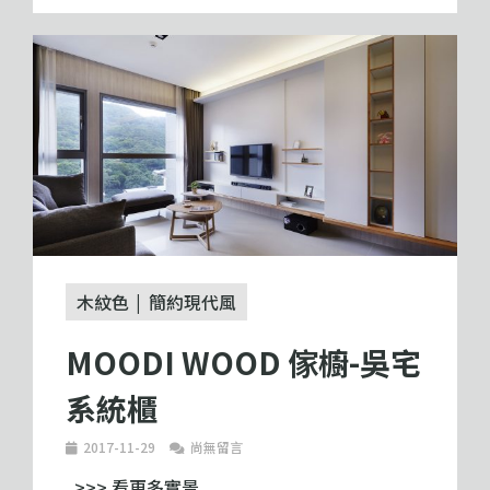
木紋色
簡約現代風
MOODI WOOD 傢櫥-吳宅
系統櫃
2017-11-29
尚無留言
>>> 看更多實景 ...