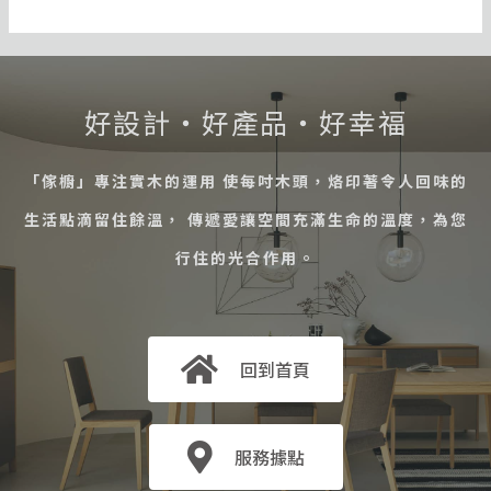
好設計・好產品・好幸福
「傢櫥」專注實木的運用 使每吋木頭，烙印著令人回味的
生活點滴留住餘溫， 傳遞愛讓空間充滿生命的溫度，為您
行住的光合作用。
回到首頁
服務據點