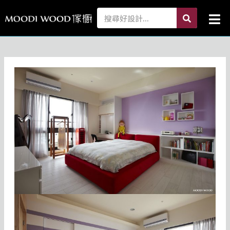
跳
search
Search
Mai
至
Me
主
要
內
容