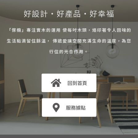
好設計・好產品・好幸福
「傢櫥」專注實木的運用 使每吋木頭，烙印著令人回味的
生活點滴留住餘溫， 傳遞愛讓空間充滿生命的溫度，為您
行住的光合作用。
回到首頁
服務據點