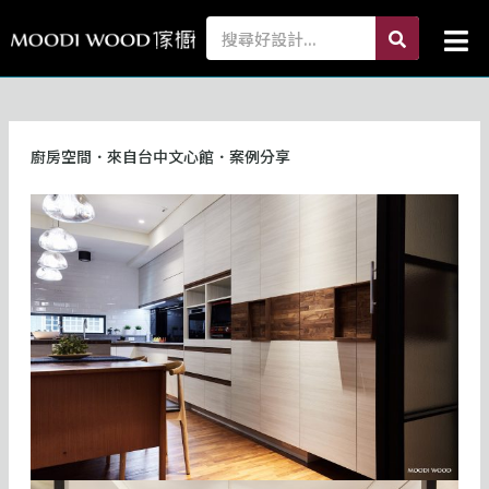
跳
search
Search
Mai
至
Me
主
要
內
容
廚房空間．來自台中文心館．案例分享