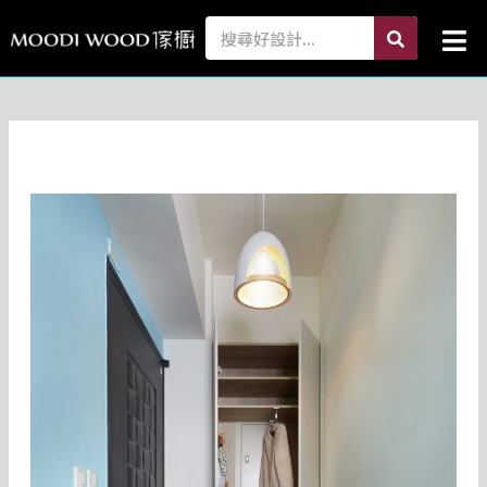
跳
search
Search
Mai
至
Me
主
要
內
容