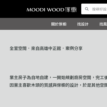
跳
Search
Search
至
主
關於傢櫥
找設計
找風
要
內
容
全室空間．來自高雄中正館．案例分享
業主房子為自地自建，一開始規劃廚房空間，完工
因業主喜歡木頭的質感與傢櫥的設計，於是其他空