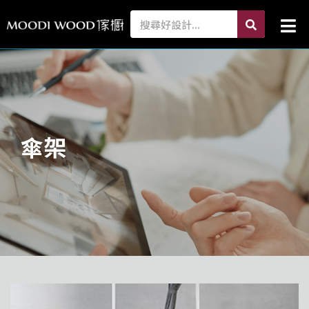
跳
search
Search
Mai
至
Me
主
要
內
容
傘架