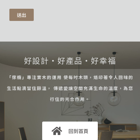
送出
好設計・好產品・好幸福
「傢櫥」專注實木的運用 使每吋木頭，烙印著令人回味的
生活點滴留住餘溫， 傳遞愛讓空間充滿生命的溫度，為您
行住的光合作用。
回到首頁