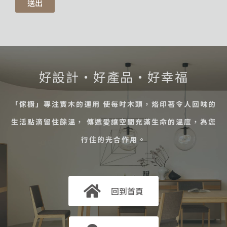
送出
好設計・好產品・好幸福
「傢櫥」專注實木的運用 使每吋木頭，烙印著令人回味的
生活點滴留住餘溫， 傳遞愛讓空間充滿生命的溫度，為您
行住的光合作用。
回到首頁