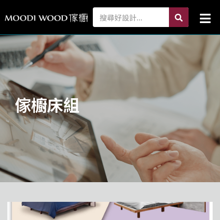
跳
search
Search
Mai
至
Me
主
要
內
容
傢櫥床組