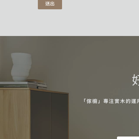
送出
「傢櫥」專注實木的運