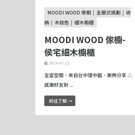
MOODI WOOD 傢櫥
全屋式規劃
收
納
木紋色
細木櫥櫃
MOODI WOOD 傢櫥-
侯宅細木櫥櫃
2019-07-22
全室空間．來自台中環中館．案例分享 △
感謝好友對 ...
前往了解 →