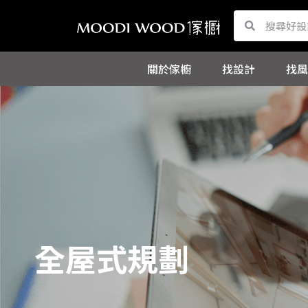
跳
Search
Search
至
主
關於傢櫥
找設計
找風
要
內
容
全屋式規劃