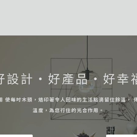
好設計・好產品・好幸
用 使每吋木頭，烙印著令人回味的生活點滴留住餘溫， 
溫度，為您行住的光合作用。