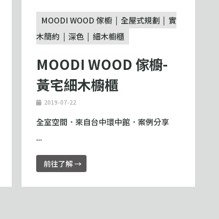
MOODI WOOD 傢櫥
全屋式規劃
實
木簡約
深色
細木櫥櫃
MOODI WOOD 傢櫥-
黃宅細木櫥櫃
2019-07-22
全室空間．來自台中環中館．案例分享
...
前往了解 →