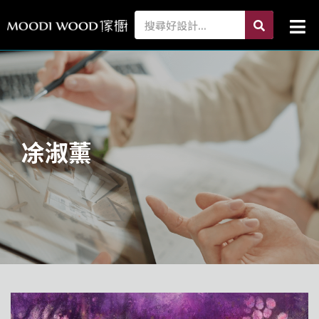
跳
search
Search
Mai
至
Me
主
要
內
容
凃淑薰