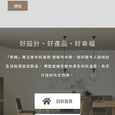
送出
好設計・好產品・好幸福
「傢櫥」專注實木的運用 使每吋木頭，烙印著令人回味的
生活點滴留住餘溫， 傳遞愛讓空間充滿生命的溫度，為您
行住的光合作用。
回到首頁