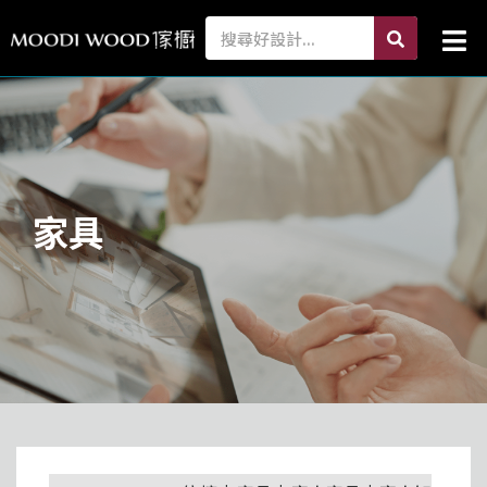
跳
search
Search
Mai
至
Me
主
要
內
容
家具