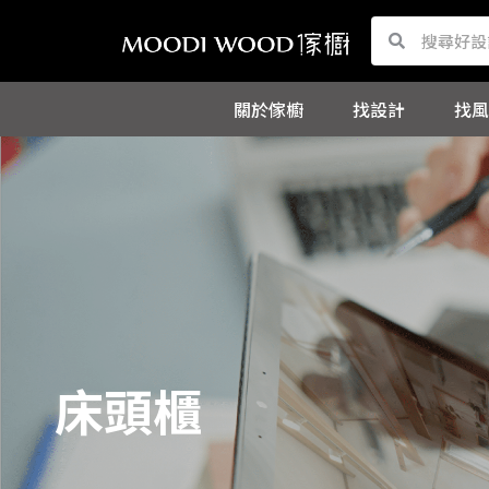
跳
Search
Search
至
主
關於傢櫥
找設計
找風
要
內
容
床頭櫃