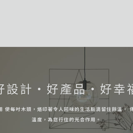
好設計・好產品・好幸
用 使每吋木頭，烙印著令人回味的生活點滴留住餘溫， 
溫度，為您行住的光合作用。