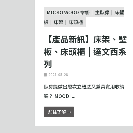
MOODI WOOD 傢櫥
主臥房
床壁
板
床架
床頭櫃
【產品新訊】床架、壁
板、床頭櫃 ⎮ 達文西系
列
2021-05-28
臥房能做出層次立體感又兼具實用收納
嗎？ MOODI ...
前往了解 →