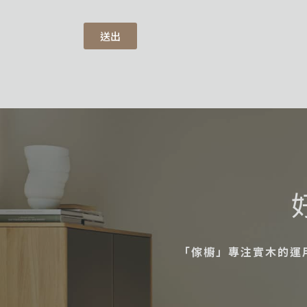
送出
「傢櫥」專注實木的運