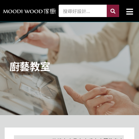
跳
search
Search
Mai
至
Me
主
要
內
容
廚藝教室