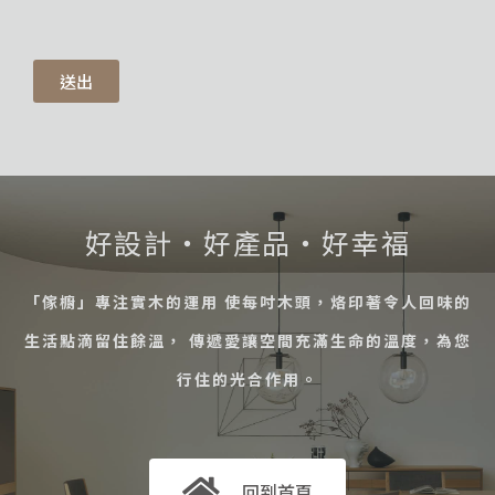
送出
好設計・好產品・好幸福
「傢櫥」專注實木的運用 使每吋木頭，烙印著令人回味的
生活點滴留住餘溫， 傳遞愛讓空間充滿生命的溫度，為您
行住的光合作用。
回到首頁