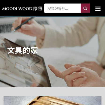
跳
search
Search
Mai
至
Me
主
要
內
容
文具的家