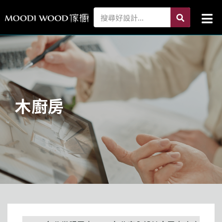
跳
search
Search
Mai
至
Me
主
要
內
容
木廚房