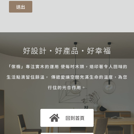
送出
好設計・好產品・好幸福
「傢櫥」專注實木的運用 使每吋木頭，烙印著令人回味的
生活點滴留住餘溫， 傳遞愛讓空間充滿生命的溫度，為您
行住的光合作用。
回到首頁