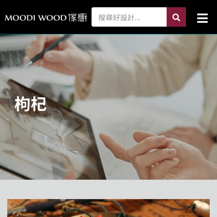
跳
search
Search
Mai
至
Me
主
要
內
容
枸杞