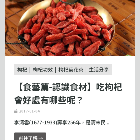
枸杞
枸杞功效
枸杞菊花茶
生活分享
【食藝篇-認識食材】吃枸杞
會好處有哪些呢？
2017-01-04
李清雲(1677-1933)壽享256年，是清末民 ...
前往了解 →