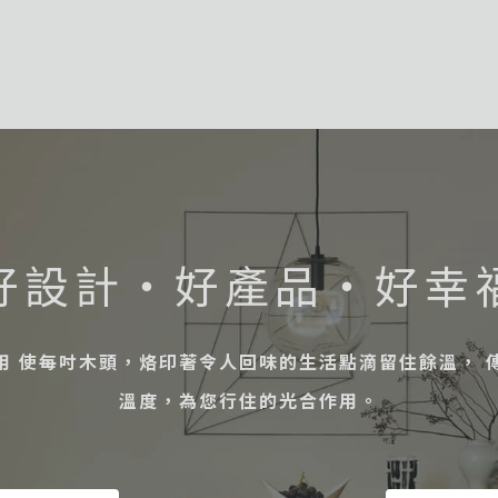
好設計・好產品・好幸
用 使每吋木頭，烙印著令人回味的生活點滴留住餘溫， 
溫度，為您行住的光合作用。