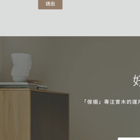
送出
「傢櫥」專注實木的運