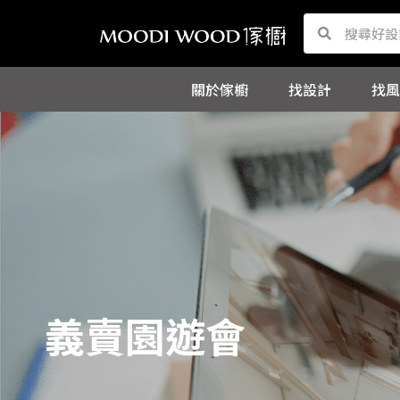
跳
Search
Search
至
主
關於傢櫥
找設計
找風
要
內
容