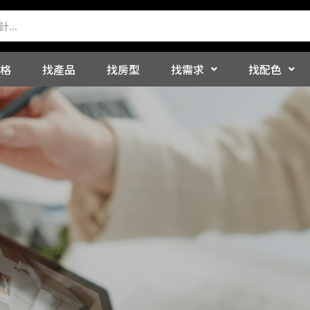
格
找產品
找房型
找需求
找配色
義賣園遊