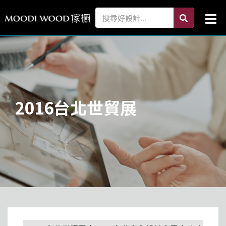
跳
search
Search
Mai
至
Me
主
要
內
容
2016台北世貿展