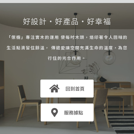
好設計・好產品・好幸福
「傢櫥」專注實木的運用 使每吋木頭，烙印著令人回味的
生活點滴留住餘溫， 傳遞愛讓空間充滿生命的溫度，為您
行住的光合作用。
回到首頁
服務據點