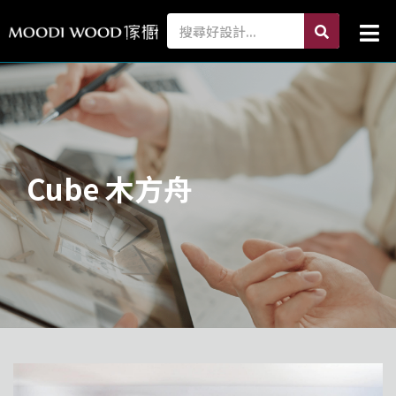
跳
search
Search
Mai
至
Me
主
要
內
容
Cube 木方舟