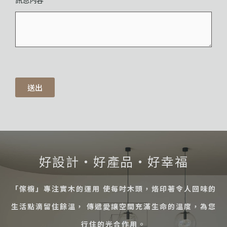
送出
好設計・好產品・好幸福
「傢櫥」專注實木的運用 使每吋木頭，烙印著令人回味的
生活點滴留住餘溫， 傳遞愛讓空間充滿生命的溫度，為您
行住的光合作用。