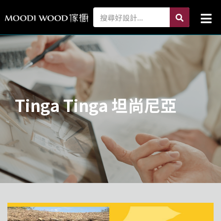
跳
search
Search
Mai
至
Me
主
要
內
容
Tinga Tinga 坦尚尼亞