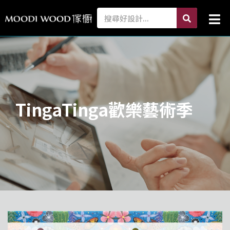
跳
search
Search
Mai
至
Me
主
要
內
容
TingaTinga歡樂藝術季