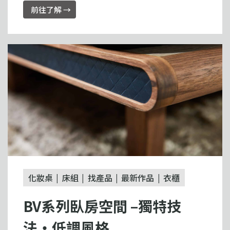
前往了解 →
化妝桌
床組
找產品
最新作品
衣櫃
BV系列臥房空間 –獨特技
法・低調風格