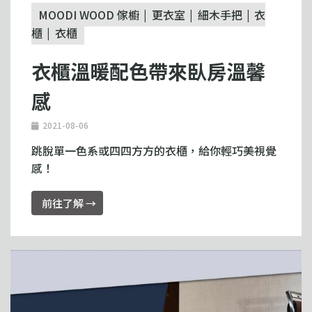
MOODI WOOD 傢櫥
更衣室
細木手把
衣
櫃
衣櫃
衣櫃溫暖配色帶來臥房溫馨
感
2021-08-06
跳脫單一色系或四四方方的衣櫃，給你輕巧美視覺
感！
前往了解 →