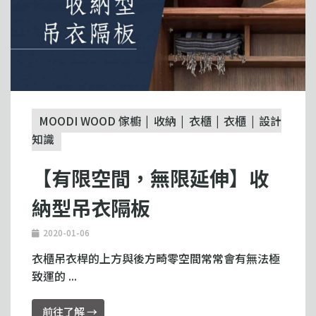
MOODI WOOD 傢櫥
收納
衣櫃
衣櫃
設計
知識
【有限空間，無限延伸】收
納型吊衣隔板
2020-01-06
衣櫃吊衣桿的上方與後方畸零空間常常會有無法極
致運的 ...
前往了解 →