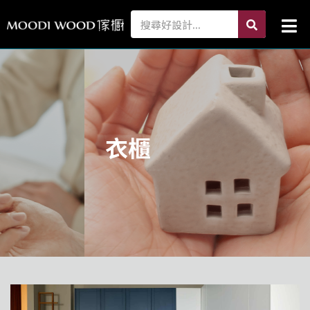
跳
search
Search
Mai
至
Me
主
要
內
容
衣櫃