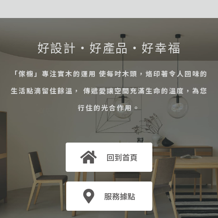
好設計・好產品・好幸福
「傢櫥」專注實木的運用 使每吋木頭，烙印著令人回味的
生活點滴留住餘溫， 傳遞愛讓空間充滿生命的溫度，為您
行住的光合作用。
回到首頁
服務據點