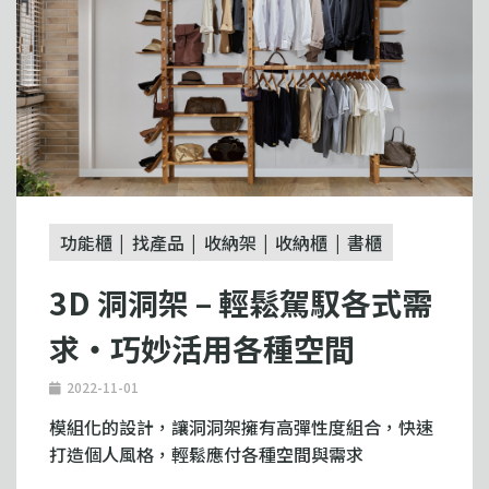
功能櫃
找產品
收納架
收納櫃
書櫃
3D 洞洞架 – 輕鬆駕馭各式需
求・巧妙活用各種空間
2022-11-01
模組化的設計，讓洞洞架擁有高彈性度組合，快速
打造個人風格，輕鬆應付各種空間與需求