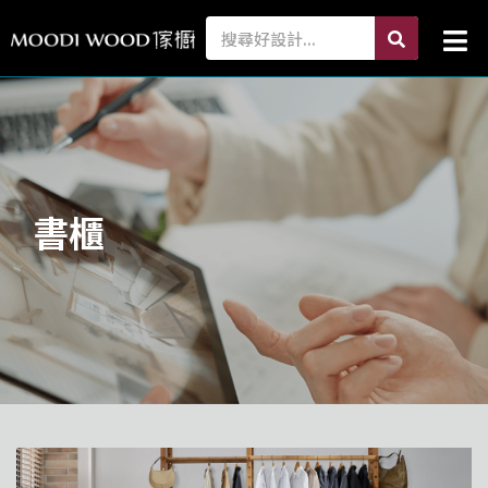
跳
search
Search
Mai
至
Me
主
要
內
容
書櫃