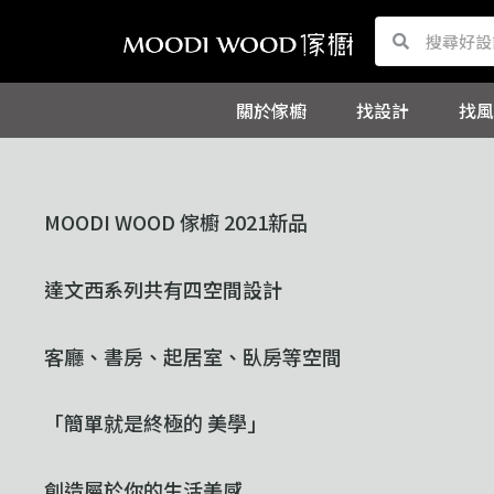
跳
Search
Search
至
主
關於傢櫥
找設計
找風
要
內
容
MOODI WOOD 傢櫥 2021新品
達文西系列共有四空間設計
客廳、書房、起居室、臥房等空間
「簡單就是終極的 美學」
創造屬於你的生活美感